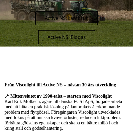
Active NS: Lantbruk
Active NS: Biogas
Från Viscolight till Active NS – nästan 30 års utveckling
📍
Mitten/slutet av 1990-talet – starten med Viscolight
Karl Erik Molbech, ägare till danska FCSI ApS, började arbeta
med att hitta en praktisk lösning på lantbrukets återkommande
problem med flytgödsel. Föregångaren Viscolight utvecklades
med fokus på att minska kväveförluster, reducera luktproblem,
förbättra gödselns egenskaper och skapa en bättre miljö i och
kring stall och gödselhantering.