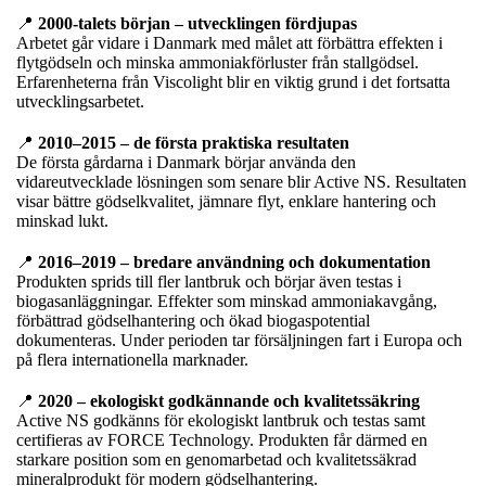
📍
2000-talets början – utvecklingen fördjupas
Arbetet går vidare i Danmark med målet att förbättra effekten i
flytgödseln och minska ammoniakförluster från stallgödsel.
Erfarenheterna från Viscolight blir en viktig grund i det fortsatta
utvecklingsarbetet.
📍
2010–2015 – de första praktiska resultaten
De första gårdarna i Danmark börjar använda den
vidareutvecklade lösningen som senare blir Active NS. Resultaten
visar bättre gödselkvalitet, jämnare flyt, enklare hantering och
minskad lukt.
📍
2016–2019 – bredare användning och dokumentation
Produkten sprids till fler lantbruk och börjar även testas i
biogasanläggningar. Effekter som minskad ammoniakavgång,
förbättrad gödselhantering och ökad biogaspotential
dokumenteras. Under perioden tar försäljningen fart i Europa och
på flera internationella marknader.
📍
2020 – ekologiskt godkännande och kvalitetssäkring
Active NS godkänns för ekologiskt lantbruk och testas samt
certifieras av FORCE Technology. Produkten får därmed en
starkare position som en genomarbetad och kvalitetssäkrad
mineralprodukt för modern gödselhantering.