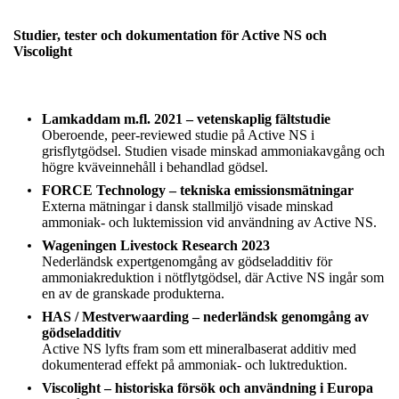
Studier, tester och dokumentation för Active NS och
Viscolight
Lamkaddam m.fl. 2021 – vetenskaplig fältstudie
Oberoende, peer-reviewed studie på Active NS i
grisflytgödsel. Studien visade minskad ammoniakavgång och
högre kväveinnehåll i behandlad gödsel.
FORCE Technology – tekniska emissionsmätningar
Externa mätningar i dansk stallmiljö visade minskad
ammoniak- och luktemission vid användning av Active NS.
Wageningen Livestock Research 2023
Nederländsk expertgenomgång av gödseladditiv för
ammoniakreduktion i nötflytgödsel, där Active NS ingår som
en av de granskade produkterna.
HAS / Mestverwaarding – nederländsk genomgång av
gödseladditiv
Active NS lyfts fram som ett mineralbaserat additiv med
dokumenterad effekt på ammoniak- och luktreduktion.
Viscolight – historiska försök och användning i Europa