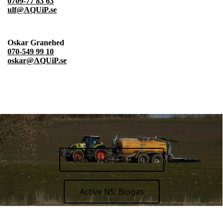
0709-77 83 63
ulf@AQUiP.se
Oskar Granehed
070-549 99 10
oskar@AQUiP.se
Active NS: Lantbruk
Active NS: Biogas