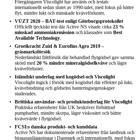
Föregångaren Viscolight har använts och testats
internationellt sedan slutet av 1990-talet, med fokus på bättre
flyt, mindre lukt och minskade kväveförluster.
VÚZT 2020 – BAT-test enligt Göteborgsprotokollet
Officiellt tjeckiskt test där Active NS visade cirka
23 %
minskad ammoniakemission
och klassades som
Best
Available Technology
.
Groeikracht Zuid & Eurofins Agro 2019 –
gräsmarksförsök
Nederländskt fältförsök där behandlad flytgödsel gav samma
skörd med
20 % mindre mineralgödselkväve
och lägre
kväveförluster.
Isländskt underlag med kogödsel och Viscolight
Viscolight ingick i försök med kogödsel där effekter på lukt,
kvävebindning och gödselns hanteringsegenskaper
studerades.
Brittiska användar- och produktunderlag för Viscolight
Praktiska erfarenheter från UK beskriver förbättrad
pumpbarhet, mindre skorpa, lägre viskositet och bättre
kvävevärde i flytgödsel.
FCSI:s danska produkt- och kunddata
Active NS har dokumenterade erfarenheter från lantbruk och
biogasanläggningar i Danmark och internationellt, med fokus