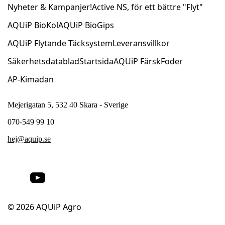
Nyheter & Kampanjer!
Active NS, för ett bättre "Flyt"
AQUiP BioKol
AQUiP BioGips
AQUiP Flytande Täcksystem
Leveransvillkor
Säkerhetsdatablad
Startsida
AQUiP FärskFoder
AP-Kimadan
Mejerigatan 5, 532 40 Skara - Sverige
070-549 99 10
hej@aquip.se
© 2026
AQUiP Agro