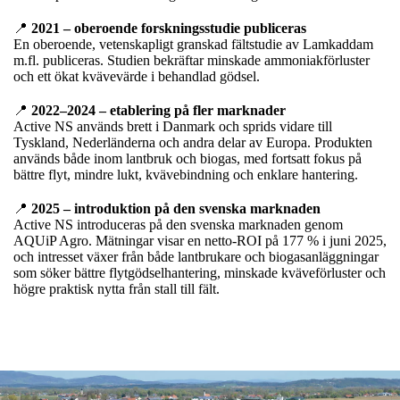
📍
2021 – oberoende forskningsstudie publiceras
En oberoende, vetenskapligt granskad fältstudie av Lamkaddam
m.fl. publiceras. Studien bekräftar minskade ammoniakförluster
och ett ökat kvävevärde i behandlad gödsel.
📍
2022–2024 – etablering på fler marknader
Active NS används brett i Danmark och sprids vidare till
Tyskland, Nederländerna och andra delar av Europa. Produkten
används både inom lantbruk och biogas, med fortsatt fokus på
bättre flyt, mindre lukt, kvävebindning och enklare hantering.
📍
2025 – introduktion på den svenska marknaden
Active NS introduceras på den svenska marknaden genom
AQUiP Agro. Mätningar visar en netto-ROI på 177 % i juni 2025,
och intresset växer från både lantbrukare och biogasanläggningar
som söker bättre flytgödselhantering, minskade kväveförluster och
högre praktisk nytta från stall till fält.