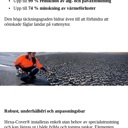
Upp till
99 % reduktion av alg- och påväxtbildning
Upp till
74 % minskning av värmeförluster
Den höga täckningsgraden bidrar även till att förhindra att
oönskade fåglar landar på vattenytor.
Robust, underhållsfri och anpassningsbar
Hexa-Cover® installeras enkelt utan behov av specialutrustning
och kan läggas ut i både fyllda och tomma tankar. Elementen