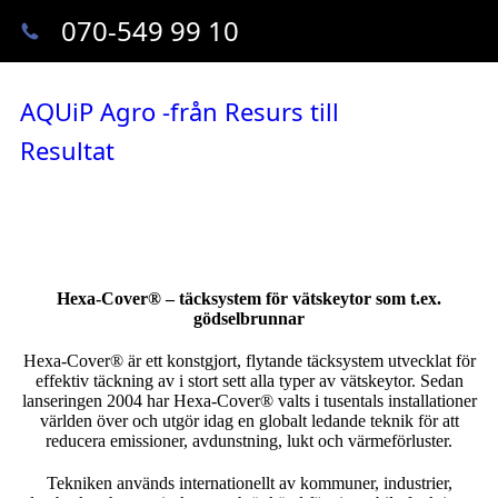
070-549 99 10
AQUiP Agro -från Resurs till
Resultat
Hexa-Cover® – täcksystem för vätskeytor som t.ex.
gödselbrunnar
Hexa-Cover® är ett konstgjort, flytande täcksystem utvecklat för
effektiv täckning av i stort sett alla typer av vätskeytor. Sedan
lanseringen 2004 har Hexa-Cover® valts i tusentals installationer
världen över och utgör idag en globalt ledande teknik för att
reducera emissioner, avdunstning, lukt och värmeförluster.
Tekniken används internationellt av kommuner, industrier,