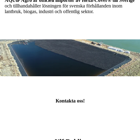
AQUiP Agro är officiell importör av Hexa-Cover® till Sverige
och tillhandahåller lösningen för svenska förhållanden inom
lantbruk, biogas, industri och offentlig sektor.
Kontakta oss!