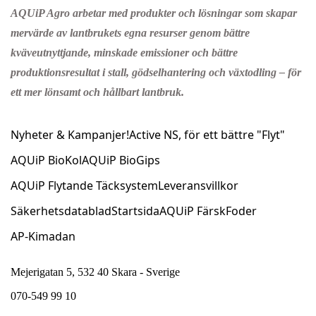
AQUiP Agro arbetar med produkter och lösningar som skapar
mervärde av lantbrukets egna resurser genom bättre
kväveutnyttjande, minskade emissioner och bättre
produktionsresultat i stall, gödselhantering och växtodling – för
ett mer lönsamt och hållbart lantbruk.
Nyheter & Kampanjer!
Active NS, för ett bättre "Flyt"
AQUiP BioKol
AQUiP BioGips
AQUiP Flytande Täcksystem
Leveransvillkor
Säkerhetsdatablad
Startsida
AQUiP FärskFoder
AP-Kimadan
Mejerigatan 5, 532 40 Skara - Sverige
070-549 99 10