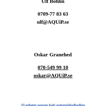
Ulf Bohlin
0709-77 83 63
ulf@AQUiP.se
Oskar Granehed
070-549 99 10
oskar@AQUiP.se
Vi arbetar genom hela naturgödselkedjan