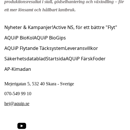
produktionsresultat i stall, gödselhantering och växtodling – för
ett mer lönsamt och hållbart lantbruk.
Nyheter & Kampanjer!
Active NS, för ett bättre "Flyt"
AQUiP BioKol
AQUiP BioGips
AQUiP Flytande Täcksystem
Leveransvillkor
Säkerhetsdatablad
Startsida
AQUiP FärskFoder
AP-Kimadan
Mejerigatan 5, 532 40 Skara - Sverige
070-549 99 10
hej@aquip.se