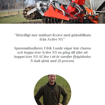
"Betydligt mer mätbart Kväve med gödseltillsats
från Active NS"
Spannmålsodlaren Ulrik Lunde vågar inte chansa
och hoppa över Active NS en gång till efter att
hoppat över NS ACtive i ett år varefter flytgödselns
N-halt sjönk med 20 procent.