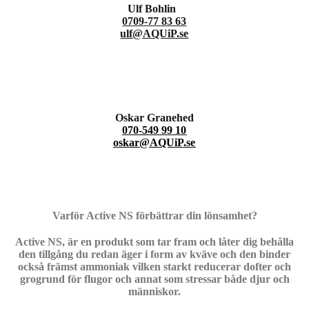
Ulf Bohlin
0709-77 83 63
ulf@AQUiP.se
Oskar Granehed
070-549 99 10
oskar@AQUiP.se
Varför Active NS förbättrar din lönsamhet?
Active NS, är en produkt som tar fram och låter dig behålla
den tillgång du redan äger i form av kväve och den binder
också främst ammoniak vilken starkt reducerar dofter och
grogrund för flugor och annat som stressar både djur och
människor.