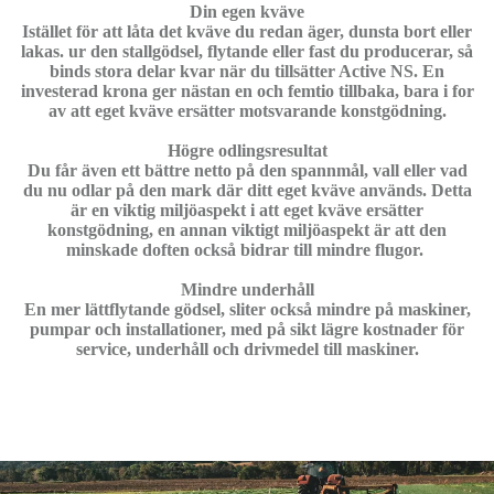
Din egen kväve
Istället för att låta det kväve du redan äger, dunsta bort eller
lakas. ur den stallgödsel, flytande eller fast du producerar, så
binds stora delar kvar när du tillsätter Active NS. En
investerad krona ger nästan en och femtio tillbaka, bara i for
av att eget kväve ersätter motsvarande konstgödning.
Högre odlingsresultat
Du får även ett bättre netto på den spannmål, vall eller vad
du nu odlar på den mark där ditt eget kväve används. Detta
är en viktig miljöaspekt i att eget kväve ersätter
konstgödning, en annan viktigt miljöaspekt är att den
minskade doften också bidrar till mindre flugor.
Mindre underhåll
En mer lättflytande gödsel, sliter också mindre på maskiner,
pumpar och installationer, med på sikt lägre kostnader för
service, underhåll och drivmedel till maskiner.