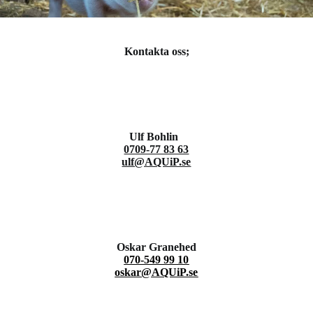
Kontakta oss;
Ulf Bohlin
0709-77 83 63
ulf@AQUiP.se
Oskar Granehed
070-549 99 10
oskar@AQUiP.se