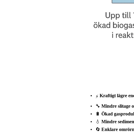
Kraftigt lägre e
⚡
🔧
Mindre slitage o
🔋
Ökad gasproduk
💧
Mindre sedimen
🔄
Enklare omrörn