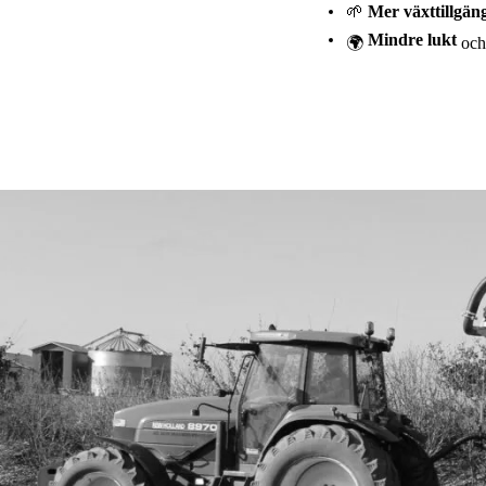
🌱
Mer växttillgäng
Mindre lukt
🌍
och 