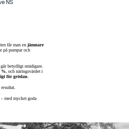
ukten får man en
jämnare
age på pumpar och
går betydligt smidigare.
0 %
, och näringsvärdet i
ligt för grödan
.
resultat.
– med mycket goda