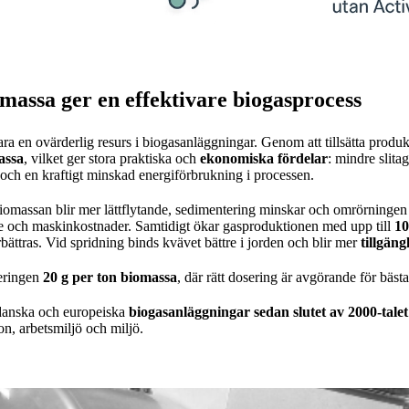
assa ger en effektivare biogasprocess
ara en ovärderlig resurs i biogasanläggningar. Genom att tillsätta prod
assa
, vilket ger stora praktiska och
ekonomiska fördelar
: mindre slit
p och en kraftigt minskad energiförbrukning i processen.
iomassan blir mer lättflytande, sedimentering minskar och omrörningen 
ete och maskinkostnader. Samtidigt ökar gasproduktionen med upp till
1
bättras. Vid spridning binds kvävet bättre i jorden och blir mer
tillgäng
eringen
20 g per ton biomassa
, där rätt dosering är avgörande för bästa 
 danska och europeiska
biogasanläggningar sedan slutet av 2000-talet
on, arbetsmiljö och miljö.